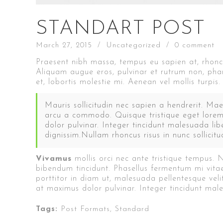
STANDART POST
March 27, 2015
/
Uncategorized
/
0 comment
Praesent nibh massa, tempus eu sapien at, rhoncu
Aliquam augue eros, pulvinar et rutrum non, phar
et, lobortis molestie mi. Aenean vel mollis turpis.
Mauris sollicitudin nec sapien a hendrerit. Mae
arcu a commodo. Quisque tristique eget lorem s
dolor pulvinar. Integer tincidunt malesuada li
dignissim.Nullam rhoncus risus in nunc sollicit
Vivamus
mollis orci nec ante tristique tempus. N
bibendum tincidunt. Phasellus fermentum mi vita
porttitor in diam ut, malesuada pellentesque velit
at maximus dolor pulvinar. Integer tincidunt mal
Tags:
Post Formats
,
Standard