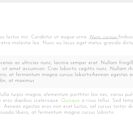
s luctus nisi. Curabitur ut augue urna.
Nunc cursus
finibu
etra molestie leo. Nunc eu lacus eget metus gravida dictu
cenas ac ultricies nunc, lacinia semper erat. Nullam fringi
it amet accumsan. Cras lobortis sagittis nunc. Nullam rhon
bero, at fermentum magna cursus lobortisAenean egestas ero
udin, at maximus
ulla turpis magna, elementum porttitor leo nec, varius pulv
e eros dapibus scelerisque.
Quisque
a risus tellus. Sed tem
. Aenean egestas eros non erat luctus, vel cursus tortor dig
esuada libero, at fermentum magna cursus lobortis.